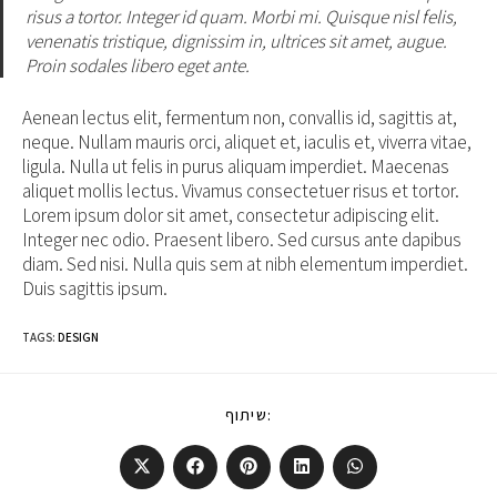
risus a tortor. Integer id quam. Morbi mi. Quisque nisl felis,
venenatis tristique, dignissim in, ultrices sit amet, augue.
Proin sodales libero eget ante.
Aenean lectus elit, fermentum non, convallis id, sagittis at,
neque. Nullam mauris orci, aliquet et, iaculis et, viverra vitae,
ligula. Nulla ut felis in purus aliquam imperdiet. Maecenas
aliquet mollis lectus. Vivamus consectetuer risus et tortor.
Lorem ipsum dolor sit amet, consectetur adipiscing elit.
Integer nec odio. Praesent libero. Sed cursus ante dapibus
diam. Sed nisi. Nulla quis sem at nibh elementum imperdiet.
Duis sagittis ipsum.
TAGS
:
DESIGN
SHARE
שיתוף:
THIS
CONTENT
Opens
Opens
Opens
Opens
Opens
in
in
in
in
in