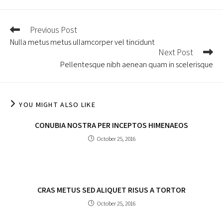
a
a
a
a
a
new
new
new
new
new
window
window
window
window
window
READ
Previous Post
MORE
Nulla metus metus ullamcorper vel tincidunt
ARTICLES
Next Post
Pellentesque nibh aenean quam in scelerisque
YOU MIGHT ALSO LIKE
CONUBIA NOSTRA PER INCEPTOS HIMENAEOS
October 25, 2016
CRAS METUS SED ALIQUET RISUS A TORTOR
October 25, 2016