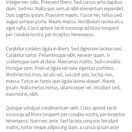
Integer nec odio. Praesent libero. Sed cursus ante dapibus
diam. Sed nisi. Nulla quis sem at nibh elementum imperdiet.
Duis sagittis ipsum. Praesent mauris. Fusce nec tellus sed
augue semper porta. Mauris massa. Vestibulum lacinia arcu
eget nulla. Class aptent taciti sociosqu ad litora torquent
per conubia nostra, per inceptos himenaeos.
Curabitur sodales ligula in libero. Sed dignissim lacinia nunc.
Curabitur tortor. Pellentesque nibh. Aenean quam. In
scelerisque sem at dolor. Maecenas mattis. Sed convallis
tristique sem. Proin ut ligula vel nunc egestas porttitor.
Morbi lectus risus, iaculis vel, suscipit quis, luctus non,
massa. Fusce ac turpis quis ligula lacinia aliquet. Mauris
ipsum. Nulla metus metus, ullamcorper vel, tincidunt sed,
euismod in, nibh.
Quisque volutpat condimentum velit. Class aptent taciti
sociosqu ad litora torquent per conubia nostra, per inceptos
himenaeos. Nam nec ante. Sed lacinia, urna non tincidunt
mattis, tortor neque adipiscing diam, a cursus ipsum ante