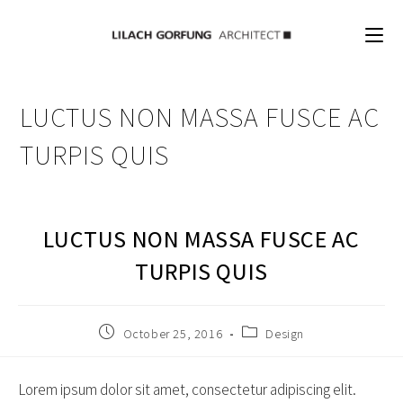
Skip
content
to
content
LUCTUS NON MASSA FUSCE AC
TURPIS QUIS
LUCTUS NON MASSA FUSCE AC
TURPIS QUIS
Post
Post
October 25, 2016
Design
published:
category:
Lorem ipsum dolor sit amet, consectetur adipiscing elit.