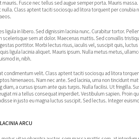
t mauris. Fusce nec tellus sed augue semper porta. Mauris massa.
t nulla. Class aptent taciti sociosqu ad litora torquent per conubia 
aeos.
s ligula in libero. Sed dignissim lacinia nunc. Curabitur tortor. Pell
 scelerisque sem at dolor. Maecenas mattis. Sed convallis tristiqu
egestas porttitor. Morbi lectus risus, iaculis vel, suscipit quis, luctu
quis ligula lacinia aliquet. Mauris ipsum. Nulla metus metus, ullamc
uismod in, nibh.
t condimentum velit. Class aptent taciti sociosqu ad litora torque
eptos himenaeos. Nam nec ante. Sed lacinia, urna non tincidunt matt
 diam, a cursus ipsum ante quis turpis. Nulla facilisi. Ut fringilla. 
eugiat mi a tellus consequat imperdiet. Vestibulum sapien. Proin q
ndisse in justo eu magna luctus suscipit. Sed lectus. Integer euism
LACINIA ARCU
, metus vitae pharetra auctor, sem massa mattis sem, at interdu