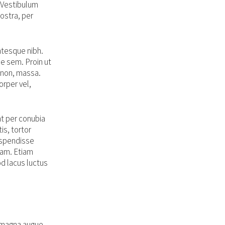
 Vestibulum
nostra, per
entesque nibh.
e sem. Proin ut
s non, massa.
orper vel,
nt per conubia
is, tortor
Suspendisse
uam. Etiam
od lacus luctus
m magna augue