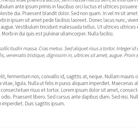
bulum ante ipsum primis in faucibus orci luctus et ultrices posuere 
olestie dui. Praesent blandit dolor. Sed non quam. In vel mi sit am
i in ipsum sit amet pede facilisis laoreet. Donec lacus nunc, viverr
 augue. Vestibulum tincidunt malesuada tellus. Ut ultrices ultrices 
 Morbi in dui quis est pulvinar ullamcorper. Nulla facilisi.
 sollicitudin massa. Cras metus. Sed aliquet risus a tortor. Integer i
is, venenatis tristique, dignissim in, ultrices sit amet, augue. Proin 
it, fermentum non, convallis id, sagittis at, neque. Nullam mauris or
rra vitae, ligula. Nulla ut felis in purus aliquam imperdiet. Maecenas a
 consectetuer risus et tortor. Lorem ipsum dolor sit amet, consect
c odio. Praesent libero. Sed cursus ante dapibus diam. Sed nisi. Nul
imperdiet. Duis sagittis ipsum.