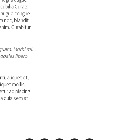
cubilia Curae;
et augue congue
a nec, blandit
enim. Curabitur
d quam. Morbi mi.
sodales libero
ci, aliquet et,
liquet mollis
etur adipiscing
la quis sem at