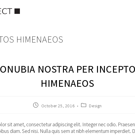
PTOS HIMENAEOS
ONUBIA NOSTRA PER INCEPT
HIMENAEOS
Post
Post
October 25, 2016
Design
published:
category:
or sit amet, consectetur adipiscing elit. Integer nec odio. Praesen
ibus diam. Sed nisi. Nulla quis sem at nibh elementum imperdiet. Du