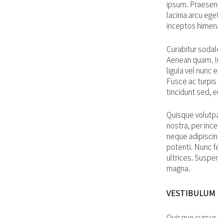
ipsum. Praesen
lacinia arcu ege
inceptos himen
Curabitur sodale
Aenean quam. In
ligula vel nunc 
Fusce ac turpis 
tincidunt sed, e
Quisque volutpa
nostra, per inc
neque adipiscing
potenti. Nunc f
ultrices. Suspe
magna.
VESTIBULUM 
Quisque cursus