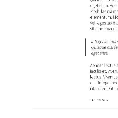
eget diam. Vesti
Morbi lacinia m
elementum. Morb
vel, egestas et,
sit amet mauris.
Integer lacinia
Quisque nisl fel
eget ante.
Aenean lectus el
iaculis et, vive
lectus. Vivamus
elit. Integer ne
nibh elementum 
TAGS
:
DESIGN