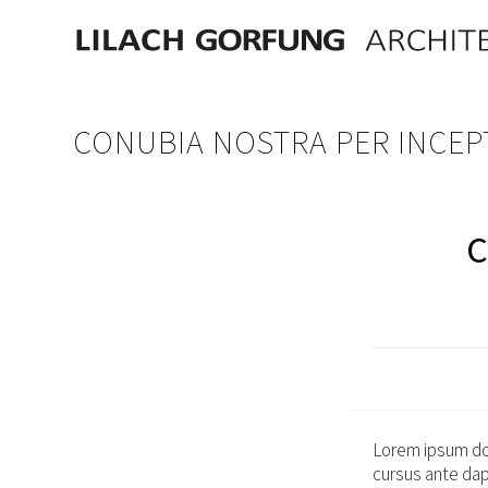
Skip
content
to
content
CONUBIA NOSTRA PER INCE
C
Lorem ipsum dol
cursus ante dap