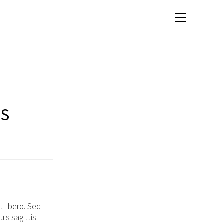
View
website
Menu
OS
t libero. Sed
is sagittis